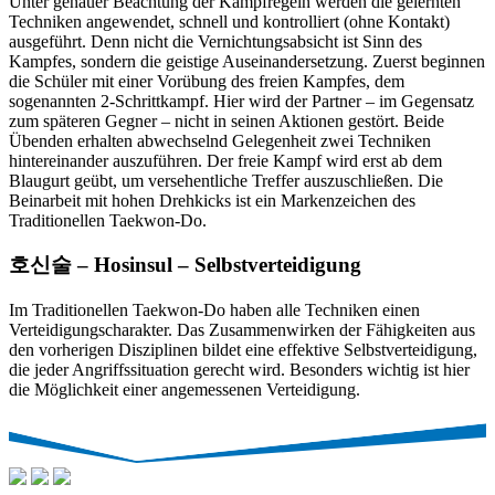
Unter genauer Beachtung der Kampfregeln werden die gelernten
Techniken angewendet, schnell und kontrolliert (ohne Kontakt)
ausgeführt. Denn nicht die Vernichtungsabsicht ist Sinn des
Kampfes, sondern die geistige Auseinandersetzung. Zuerst beginnen
die Schüler mit einer Vorübung des freien Kampfes, dem
sogenannten 2-Schrittkampf. Hier wird der Partner – im Gegensatz
zum späteren Gegner – nicht in seinen Aktionen gestört. Beide
Übenden erhalten abwechselnd Gelegenheit zwei Techniken
hintereinander auszuführen. Der freie Kampf wird erst ab dem
Blaugurt geübt, um versehentliche Treffer auszuschließen. Die
Beinarbeit mit hohen Drehkicks ist ein Markenzeichen des
Traditionellen Taekwon-Do.
호신술 – Hosinsul – Selbstverteidigung
Im Traditionellen Taekwon-Do haben alle Techniken einen
Verteidigungscharakter. Das Zusammenwirken der Fähigkeiten aus
den vorherigen Disziplinen bildet eine effektive Selbstverteidigung,
die jeder Angriffssituation gerecht wird. Besonders wichtig ist hier
die Möglichkeit einer angemessenen Verteidigung.